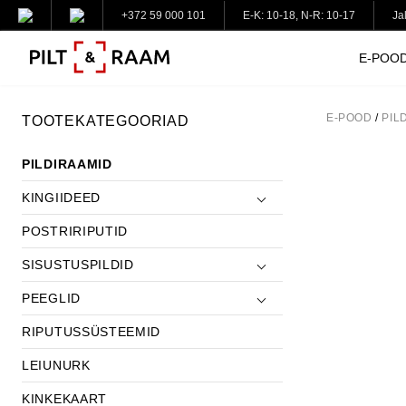
+372 59 000 101
E-K: 10-18, N-R: 10-17
Ja
E-POO
E-POOD
/
PIL
TOOTEKATEGOORIAD
PILDIRAAMID
KINGIIDEED
POSTRIRIPUTID
SISUSTUSPILDID
PEEGLID
RIPUTUSSÜSTEEMID
LEIUNURK
KINKEKAART