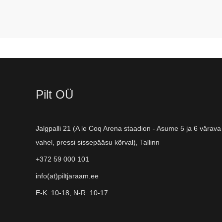
Pilt OÜ
Jalgpalli 21 (A le Coq Arena staadion - Asume 5 ja 6 värava
vahel, pressi sissepääsu kõrval), Tallinn
+372 59 000 101
info(at)piltjaraam.ee
E-K: 10-18, N-R: 10-17