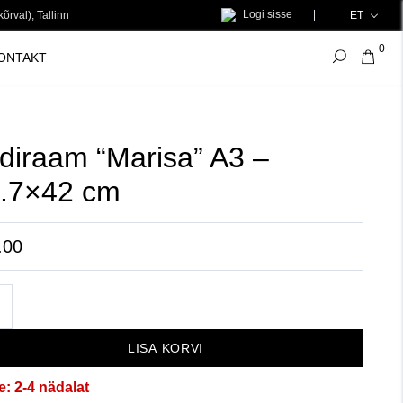
Logi sisse
õrval), Tallinn
ET
0
ONTAKT
ldiraam “Marisa” A3 –
.7×42 cm
.00
iraam
isa"
LISA KORVI
e:
2-4 nädalat