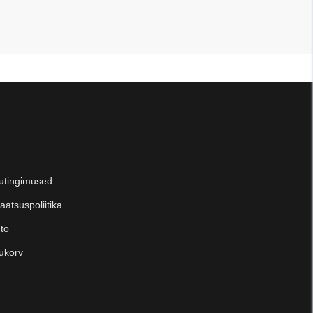
utingimused
aatsuspoliitika
to
ukorv